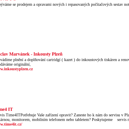
ýváme se prodejem a opravami nových i repasovaných počítačových sestav no
clav Marvánek - Inkousty Plzeň
vádíme plnění a doplňování cartridgí ( kazet ) do inkoustových tiskáren a reno
dáváme originální,
w.inkoustyplzen.cz
me4 IT
vis Time4ITPotřebuje Vaše zařízení opravit? Zaneste ho k nám do servisu v P
kárnou, monitorem, mobilním telefonem nebo tabletem? Poskytujeme servis
w.time4it.cz/