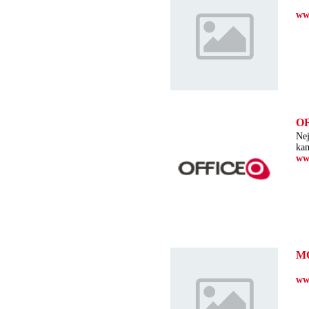
ww
OF
Nej
kan
ww
M
ww