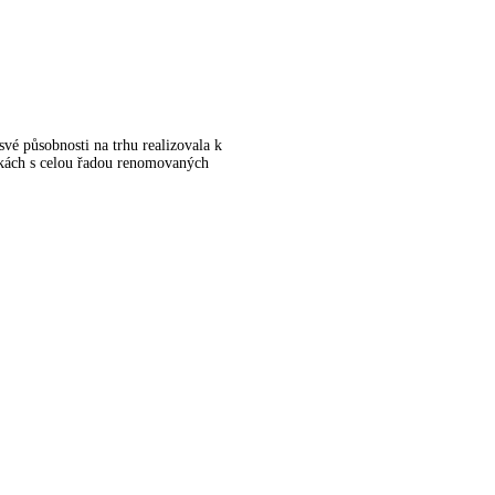
vé působnosti na trhu realizovala k
kách s celou řadou renomovaných