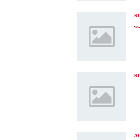
K
ww
KO
AG