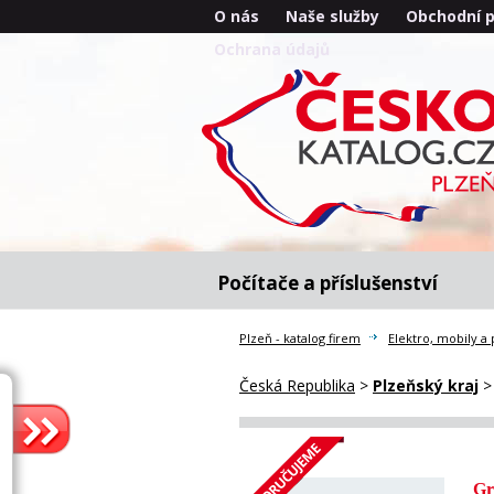
O nás
Naše služby
Obchodní 
Ochrana údajů
Počítače a příslušenství
Plzeň - katalog firem
Elektro, mobily a 
Česká Republika
>
Plzeňský kraj
Gr