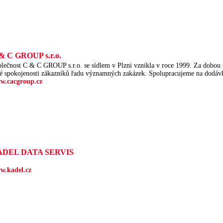
& C GROUP s.r.o.
lečnost C & C GROUP s.r.o. se sídlem v Plzni vznikla v roce 1999. Za dobou s
é spokojenosti zákazníků řadu významných zakázek. Spolupracujeme na dodáv
w.cacgroup.cz
ADEL DATA SERVIS
w.kadel.cz