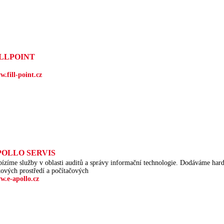
ILLPOINT
.fill-point.cz
POLLO SERVIS
ízíme služby v oblasti auditů a správy informační technologie. Dodáváme har
kových prostředí a počítačových
w.e-apollo.cz