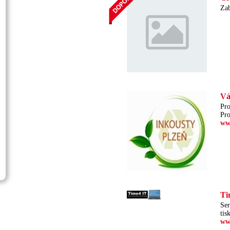
Zab
Vá
Pro
Pro
ww
Ti
Ser
tis
ww