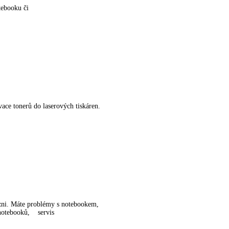
tebooku či
vace tonerů do laserových tiskáren.
lzni. Máte problémy s notebookem,
 notebooků, servis