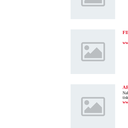
F
www
A
Nab
tis
ww