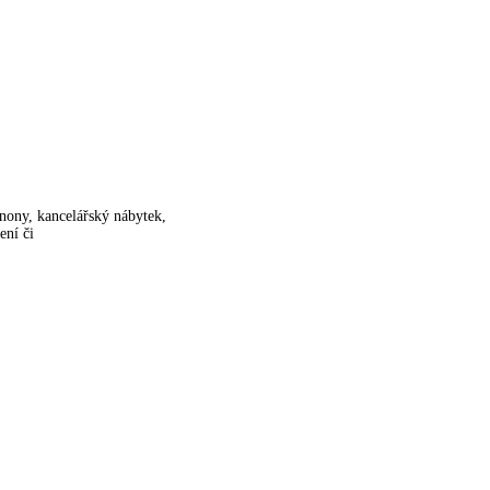
anony, kancelářský nábytek,
ení či