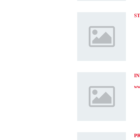
S
I
ww
P