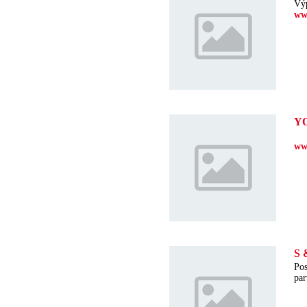
Výp
ww
Y
ww
S 
Pos
pa