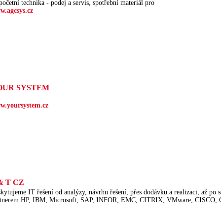
očetní technika - podej a servis, spotřební materiál pro
w.agcsys.cz
OUR SYSTEM
w.yoursystem.cz
& T CZ
kytujeme IT řešení od analýzy, návrhu řešení, přes dodávku a realizaci, až po se
rtnerem HP, IBM, Microsoft, SAP, INFOR, EMC, CITRIX, VMware, CISCO, 