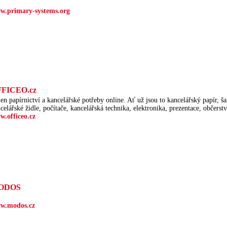
w.primary-systems.org
FICEO.cz
en papírnictví a kancelářské potřeby online. Ať už jsou to kancelářský papír, š
celářské židle, počítače, kancelářská technika, elektronika, prezentace, občerstv
w.officeo.cz
ODOS
w.modos.cz