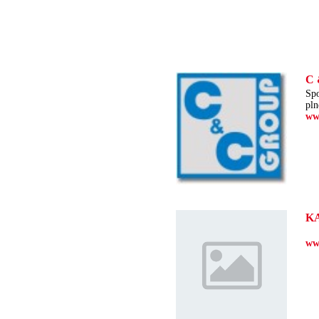
C 
Spo
pln
ww
K
ww