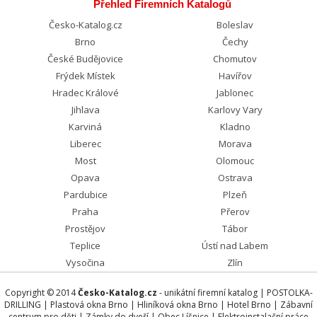
Přehled Firemních Katalogů
Česko-Katalog.cz
Boleslav
Brno
Čechy
České Budějovice
Chomutov
Frýdek Místek
Havířov
Hradec Králové
Jablonec
Jihlava
Karlovy Vary
Karviná
Kladno
Liberec
Morava
Most
Olomouc
Opava
Ostrava
Pardubice
Plzeň
Praha
Přerov
Prostějov
Tábor
Teplice
Ústí nad Labem
Vysočina
Zlín
Copyright © 2014
Česko-Katalog.cz
- unikátní firemní katalog |
POSTOLKA-
DRILLING
|
Plastová okna Brno
|
Hliníková okna Brno
|
Hotel Brno
|
Zábavní
centrum pro děti
|
Zámky do dveří
|
Obec Líšnice
|
Elektroinstalační práce