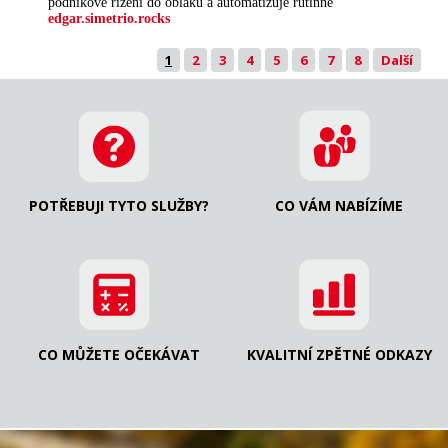
podnikové řízení do oblaku a automatizuje rutinné
edgar.simetrio.rocks
1
2
3
4
5
6
7
8
Další
POTŘEBUJI TYTO SLUŽBY?
CO VÁM NABÍZÍME
CO MŮŽETE OČEKÁVAT
KVALITNÍ ZPĚTNÉ ODKAZY