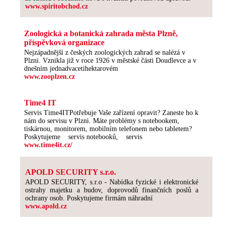
www.spiritobchod.cz
Zoologická a botanická zahrada města Plzně,
příspěvková organizace
Nejzápadnější z českých zoologických zahrad se nalézá v
Plzni. Vznikla již v roce 1926 v městské části Doudlevce a v
dnešním jednadvacetihektarovém
www.zooplzen.cz
Time4 IT
Servis Time4ITPotřebuje Vaše zařízení opravit? Zaneste ho k
nám do servisu v Plzni. Máte problémy s notebookem,
tiskárnou, monitorem, mobilním telefonem nebo tabletem?
Poskytujeme servis notebooků, servis
www.time4it.cz/
APOLD SECURITY s.r.o.
APOLD SECURITY, s.r.o - Nabídka fyzické i elektronické
ostrahy majetku a budov, doprovodů finančních poslů a
ochrany osob. Poskytujeme firmám náhradní
www.apold.cz