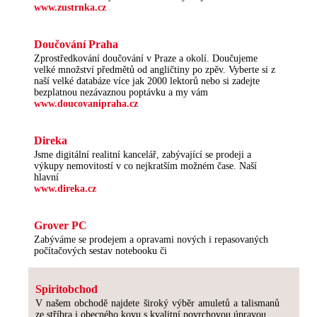
www.zustrnka.cz
Doučování Praha
Zprostředkování doučování v Praze a okolí. Doučujeme
velké množství předmětů od angličtiny po zpěv. Vyberte si z
naší velké databáze více jak 2000 lektorů nebo si zadejte
bezplatnou nezávaznou poptávku a my vám
www.doucovanipraha.cz
Direka
Jsme digitální realitní kancelář, zabývající se prodeji a
výkupy nemovitostí v co nejkratším možném čase. Naší
hlavní
www.direka.cz
Grover PC
Zabýváme se prodejem a opravami nových i repasovaných
počítačových sestav notebooku či
Spiritobchod
V našem obchodě najdete široký výběr amuletů a talismanů
ze stříbra i obecného kovu s kvalitní povrchovou úpravou.