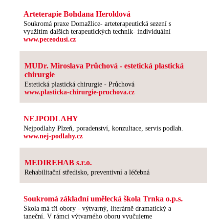
Arteterapie Bohdana Heroldová
Soukromá praxe Domažlice- arteterapeutická sezení s
využitím dalších terapeutických technik- individuální
www.peceodusi.cz
MUDr. Miroslava Průchová - estetická plastická
chirurgie
Estetická plastická chirurgie - Průchová
www.plasticka-chirurgie-pruchova.cz
NEJPODLAHY
Nejpodlahy Plzeň, poradenství, konzultace, servis podlah.
www.nej-podlahy.cz
MEDIREHAB s.r.o.
Rehabilitační středisko, preventivní a léčebná
Soukromá základní umělecká škola Trnka o.p.s.
Škola má tři obory - výtvarný, literárně dramatický a
taneční. V rámci výtvarného oboru vyučujeme