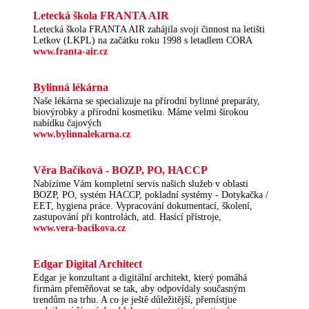
Letecká škola FRANTA AIR
Letecká škola FRANTA AIR zahájila svoji činnost na letišti
Letkov (LKPL) na začátku roku 1998 s letadlem CORA
www.franta-air.cz
Bylinná lékárna
Naše lékárna se specializuje na přírodní bylinné preparáty,
biovýrobky a přírodní kosmetiku. Máme velmi širokou
nabídku čajových
www.bylinnalekarna.cz
Věra Bačíková - BOZP, PO, HACCP
Nabízíme Vám kompletní servis našich služeb v oblasti
BOZP, PO, systém HACCP, pokladní systémy - Dotykačka /
EET, hygiena práce. Vypracování dokumentací, školení,
zastupování při kontrolách, atd. Hasící přístroje,
www.vera-bacikova.cz
Edgar Digital Architect
Edgar je konzultant a digitální architekt, který pomáhá
firmám přeměňovat se tak, aby odpovídaly současným
trendům na trhu. A co je ještě důležitější, přemístjue