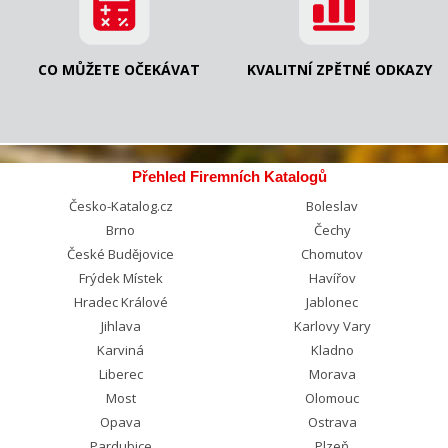
CO MŮŽETE OČEKÁVAT
KVALITNÍ ZPĚTNÉ ODKAZY
Přehled Firemních Katalogů
Česko-Katalog.cz
Boleslav
Brno
Čechy
České Budějovice
Chomutov
Frýdek Místek
Havířov
Hradec Králové
Jablonec
Jihlava
Karlovy Vary
Karviná
Kladno
Liberec
Morava
Most
Olomouc
Opava
Ostrava
Pardubice
Plzeň