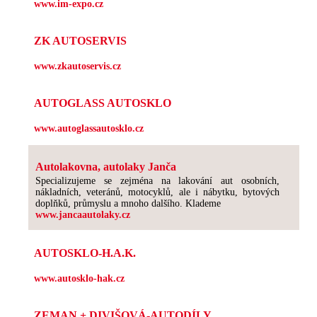
www.im-expo.cz
ZK AUTOSERVIS
www.zkautoservis.cz
AUTOGLASS AUTOSKLO
www.autoglassautosklo.cz
Autolakovna, autolaky Janča
Specializujeme se zejména na lakování aut osobních,
nákladních, veteránů, motocyklů, ale i nábytku, bytových
doplňků, průmyslu a mnoho dalšího. Klademe
www.jancaautolaky.cz
AUTOSKLO-H.A.K.
www.autosklo-hak.cz
ZEMAN + DIVIŠOVÁ-AUTODÍLY