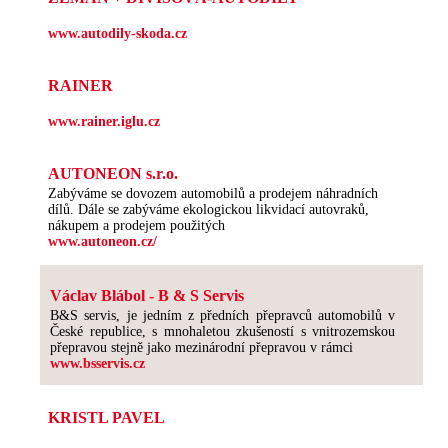
www.autodily-skoda.cz
RAINER
www.rainer.iglu.cz
AUTONEON s.r.o.
Zabýváme se dovozem automobilů a prodejem náhradních
dílů. Dále se zabýváme ekologickou likvidací autovraků,
nákupem a prodejem použitých
www.autoneon.cz/
Václav Blábol - B & S Servis
B&S servis, je jedním z předních přepravců automobilů v
České republice, s mnohaletou zkušeností s vnitrozemskou
přepravou stejně jako mezinárodní přepravou v rámci
www.bsservis.cz
KRISTL PAVEL