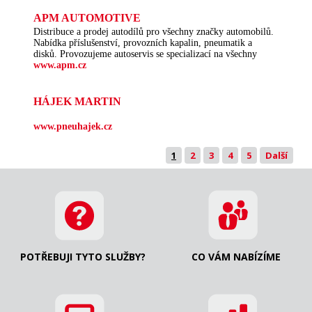
APM AUTOMOTIVE
Distribuce a prodej autodílů pro všechny značky automobilů.
Nabídka příslušenství, provozních kapalin, pneumatik a
disků. Provozujeme autoservis se specializací na všechny
www.apm.cz
HÁJEK MARTIN
www.pneuhajek.cz
1
2
3
4
5
Další
POTŘEBUJI TYTO SLUŽBY?
CO VÁM NABÍZÍME